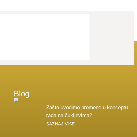
Blog
Zašto uvodimo promene u konceptu
rada na čukljevima?
SAZNAJ VIŠE