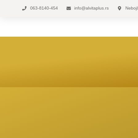
063-8140-454
info@alvitaplus.rs
Nebojš