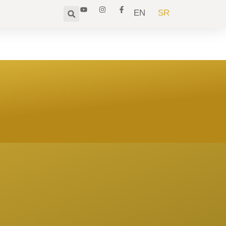
EN
SR