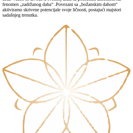
fenomen „zadržanog daha“ .Povezani sa „božanskim dahom“
aktiviramo skrivene potencijale svoje ličnosti, postajući majstori
sadašnjeg trenutka.