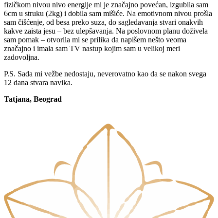
fizičkom nivou nivo energije mi je značajno povećan, izgubila sam
6cm u struku (2kg) i dobila sam mišiće. Na emotivnom nivou prošla
sam čišćenje, od besa preko suza, do sagledavanja stvari onakvih
kakve zaista jesu – bez ulepšavanja. Na poslovnom planu doživela
sam pomak – otvorila mi se prilika da napišem nešto veoma
značajno i imala sam TV nastup kojim sam u velikoj meri
zadovoljna.
P.S. Sada mi vežbe nedostaju, neverovatno kao da se nakon svega
12 dana stvara navika.
Tatjana, Beograd