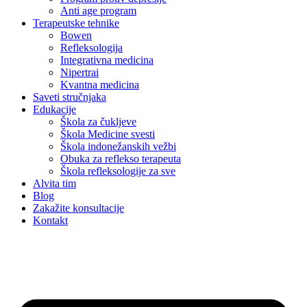
Anti age program
Terapeutske tehnike
Bowen
Refleksologija
Integrativna medicina
Nipertrai
Kvantna medicina
Saveti stručnjaka
Edukacije
Škola za čukljeve
Škola Medicine svesti
Škola indonežanskih vežbi
Obuka za reflekso terapeuta
Škola refleksologije za sve
Alvita tim
Blog
Zakažite konsultacije
Kontakt