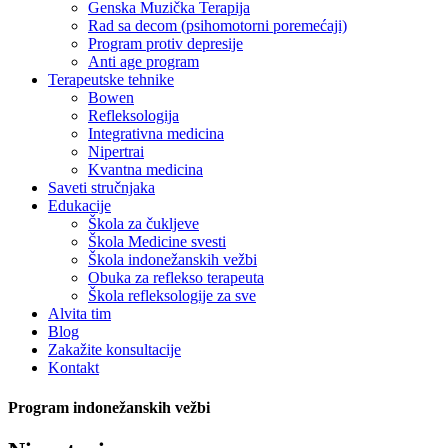
Genska Muzička Terapija
Rad sa decom (psihomotorni poremećaji)
Program protiv depresije
Anti age program
Terapeutske tehnike
Bowen
Refleksologija
Integrativna medicina
Nipertrai
Kvantna medicina
Saveti stručnjaka
Edukacije
Škola za čukljeve
Škola Medicine svesti
Škola indonežanskih vežbi
Obuka za reflekso terapeuta
Škola refleksologije za sve
Alvita tim
Blog
Zakažite konsultacije
Kontakt
Program indonežanskih vežbi