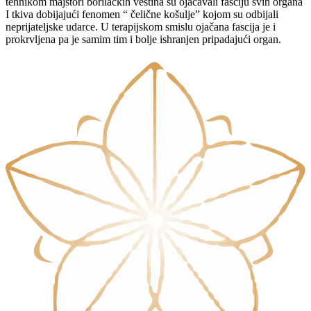
tehnikom majstori borilačkih veština su ojačavali fasciju svih organa
I tkiva dobijajući fenomen “ čelične košulje” kojom su odbijali
neprijateljske udarce. U terapijskom smislu ojačana fascija je i
prokrvljena pa je samim tim i bolje ishranjen pripadajući organ.