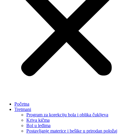
Početna
Tretmani
Program za korekciju bola i oblika čukljeva
Kriva kičma
Bol u leđima
Postavljanje materice i bešike u prirodan položaj