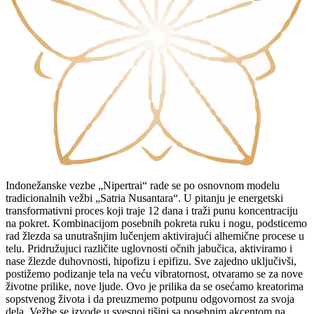
Indonežanske vezbe „Nipertrai“ rade se po osnovnom modelu
tradicionalnih vežbi „Satria Nusantara“. U pitanju je energetski
transformativni proces koji traje 12 dana i traži punu koncentraciju
na pokret. Kombinacijom posebnih pokreta ruku i nogu, podsticemo
rad žlezda sa unutrašnjim lučenjem aktivirajući alhemične procese u
telu. Pridružujuci različite uglovnosti očnih jabučica, aktiviramo i
nase žlezde duhovnosti, hipofizu i epifizu. Sve zajedno uključivši,
postižemo podizanje tela na veću vibratornost, otvaramo se za nove
životne prilike, nove ljude. Ovo je prilika da se osećamo kreatorima
sopstvenog života i da preuzmemo potpunu odgovornost za svoja
dela. Vežbe se izvode u svesnoj tišini sa posebnim akcentom na