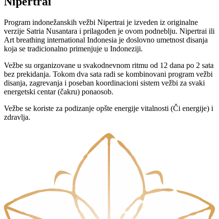
Nipertrai
Program indonežanskih vežbi Nipertrai je izveden iz originalne
verzije Satria Nusantara i prilagođen je ovom podneblju. Nipertrai ili
Art breathing international Indonesia je doslovno umetnost disanja
koja se tradicionalno primenjuje u Indoneziji.
Vežbe su organizovane u svakodnevnom ritmu od 12 dana po 2 sata
bez prekidanja. Tokom dva sata radi se kombinovani program vežbi
disanja, zagrevanja i poseban koordinacioni sistem vežbi za svaki
energetski centar (čakru) ponaosob.
Vežbe se koriste za podizanje opšte energije vitalnosti (Či energije) i
zdravlja.