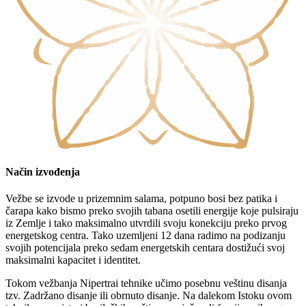
Način izvođenja
Vežbe se izvode u prizemnim salama, potpuno bosi bez patika i
čarapa kako bismo preko svojih tabana osetili energije koje pulsiraju
iz Zemlje i tako maksimalno utvrdili svoju konekciju preko prvog
energetskog centra. Tako uzemljeni 12 dana radimo na podizanju
svojih potencijala preko sedam energetskih centara dostižući svoj
maksimalni kapacitet i identitet.
Tokom vežbanja Nipertrai tehnike učimo posebnu veštinu disanja
tzv. Zadržano disanje ili obrnuto disanje. Na dalekom Istoku ovom