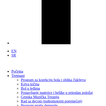
EN
SR
Početna
Tretmani
Program za korekciju bola i oblika čukljeva
Kriva kičma
Bol u leđima
Postavljanje materice i bešike u prirodan položaj
Genska Muzička Terapija
Rad sa decom (psihomotorni poremećaji)
Program protiv depresije