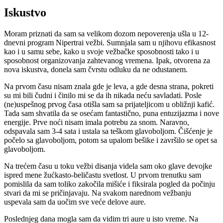
Iskustvo
Moram priznati da sam sa velikom dozom nepoverenja ušla u 12-
dnevni program Nipertrai vežbi. Sumnjala sam u njihovu efikasnost
kao i u samu sebe, kako u svoje vežbačke sposobnosti tako i u
sposobnost organizovanja zahtevanog vremena. Ipak, otvorena za
nova iskustva, donela sam čvrstu odluku da ne odustanem.
Na prvom času nisam znala gde je leva, a gde desna strana, pokreti
su mi bili čudni i činilo mi se da ih nikada neću savladati. Posle
(ne)uspešnog prvog časa otišla sam sa prijateljicom u obližnji kafić.
Tada sam shvatila da se osećam fantastično, puna entuzijazma i nove
energije. Prve noći nisam imala potrebu za snom. Naravno,
odspavala sam 3-4 sata i ustala sa teškom glavoboljom. Čišćenje je
počelo sa glavoboljom, potom sa upalom bešike i završilo se opet sa
glavoboljom.
Na trećem času u toku vežbi disanja videla sam oko glave devojke
ispred mene žućkasto-beličastu svetlost. U prvom trenutku sam
pomislila da sam toliko zakočila mišiće i fiksirala pogled da počinju
stvari da mi se pričinjavaju. Na svakom narednom vežbanju
uspevala sam da uočim sve veće delove aure.
Poslednjeg dana mogla sam da vidim tri aure u isto vreme. Na