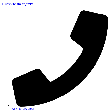
Скочите на садржај
063-8140-454