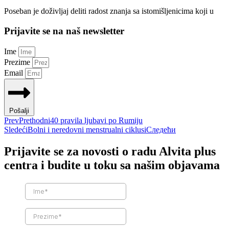
Poseban je doživljaj deliti radost znanja sa istomišljenicima koji u
Prijavite se na naš newsletter
Ime
Prezime
Email
Pošalji
Prev
Prethodni
40 pravila ljubavi po Rumiju
Sledeći
Bolni i neredovni menstrualni ciklusi
Следећи
Prijavite se za novosti o radu Alvita plus
centra i budite u toku sa našim objavama