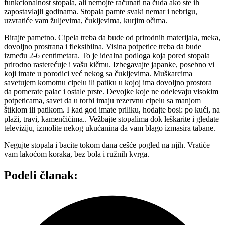
funkcionalnost stopala, ali nemojte računati na čuda ako ste ih
zapostavlajli godinama. Stopala pamte svaki nemar i nebrigu,
uzvratiće vam žuljevima, čukljevima, kurjim očima.
Birajte pametno. Cipela treba da bude od prirodnih materijala, meka,
dovoljno prostrana i fleksibilna. Visina potpetice treba da bude
između 2-6 centimetara. To je idealna podloga koja pored stopala
prirodno rasterećuje i vašu kičmu. Izbegavajte japanke, posebno vi
koji imate u porodici već nekog sa čukljevima. Muškarcima
savetujem komotnu cipelu ili patiku u kojoj ima dovoljno prostora
da pomerate palac i ostale prste. Devojke koje ne odelevaju visokim
potpeticama, savet da u torbi imaju rezervnu cipelu sa manjom
štiklom ili patikom. I kad god imate priliku, hodajte bosi: po kući, na
plaži, travi, kamenčićima.. Vežbajte stopalima dok leškarite i gledate
televiziju, izmolite nekog ukućanina da vam blago izmasira tabane.
Negujte stopala i bacite tokom dana cešće pogled na njih. Vratiće
vam lakoćom koraka, bez bola i ružnih kvrga.
Podeli članak: