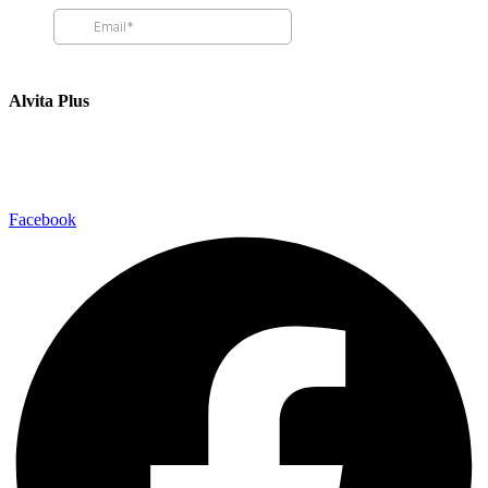
Alvita Plus
Alvita plus nudi specijalizovane edukativne programe i tretmane za
poboljšanje fizičkog zdravlja, fokusirajući se na rehabilitaciju,
korekciju posture, i fizičku aktivnost za sve uzraste.
Facebook