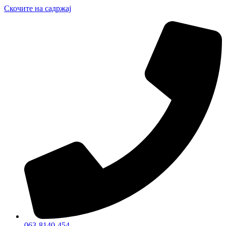
Скочите на садржај
063-8140-454