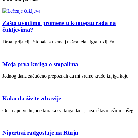
Zašto uvodimo promene u konceptu rada na
čukljevima?
Dragi prijatelji, Stopala su temelj našeg tela i igraju ključnu
Moja prva knjiga o stopalima
Jednog dana začuđeno prepoznah da mi vreme krade knjiga koju
Kako da živite zdravije
Ona naprave hiljade koraka svakoga dana, nose čitavu težinu našeg
Nipertrai radgostuje na Rtnju