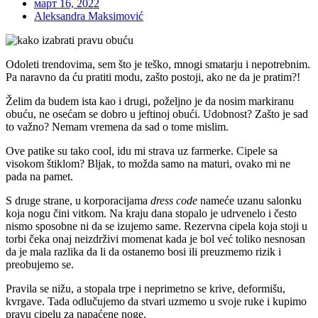
март 16, 2022
Aleksandra Maksimović
Odoleti trendovima, sem što je teško, mnogi smatarju i nepotrebnim.
Pa naravno da ću pratiti modu, zašto postoji, ako ne da je pratim?!
Želim da budem ista kao i drugi, poželjno je da nosim markiranu
obuću, ne osećam se dobro u jeftinoj obući. Udobnost? Zašto je sad
to važno? Nemam vremena da sad o tome mislim.
Ove patike su tako cool, idu mi strava uz farmerke. Cipele sa
visokom štiklom? Bljak, to možda samo na maturi, ovako mi ne
pada na pamet.
S druge strane, u korporacijama
dress code
nameće uzanu salonku
koja nogu čini vitkom. Na kraju dana stopalo je udrvenelo i često
nismo sposobne ni da se izujemo same. Rezervna cipela koja stoji u
torbi čeka onaj neizdrživi momenat kada je bol već toliko nesnosan
da je mala razlika da li da ostanemo bosi ili preuzmemo rizik i
preobujemo se.
Pravila se nižu, a stopala trpe i neprimetno se krive, deformišu,
kvrgave. Tada odlučujemo da stvari uzmemo u svoje ruke i kupimo
pravu cipelu za napaćene noge.