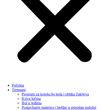
Početna
Tretmani
Program za korekciju bola i oblika čukljeva
Kriva kičma
Bol u leđima
Postavljanje materice i bešike u prirodan položaj