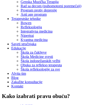
Genska Muzička Terapija
Rad sa decom (psihomotorni poremećaji)
Program protiv depresije
Anti age program
Terapeutske tehnike
Bowen
Refleksologija
Integrativna medicina
Nipertrai
Kvantna medicina
Saveti stručnjaka
Edukacije
Škola za čukljeve
Škola Medicine svesti
Škola indonežanskih vežbi
Obuka za reflekso terapeuta
Škola refleksologije za sve
Alvita tim
Blog
Zakažite konsultacije
Kontakt
Kako izabrati pravu obuću?