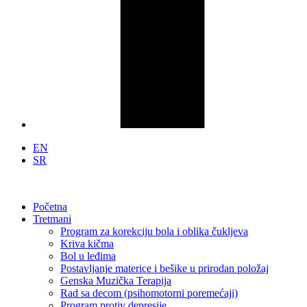
EN
SR
Početna
Tretmani
Program za korekciju bola i oblika čukljeva
Kriva kičma
Bol u leđima
Postavljanje materice i bešike u prirodan položaj
Genska Muzička Terapija
Rad sa decom (psihomotorni poremećaji)
Program protiv depresije