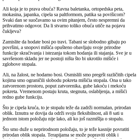
Ali koja je to prava obuća? Ravna baletanka, ortopedska peta,
mokasina, japanka, cipela sa paltformom, patika sa povišicom?
Svaki dan se suočavamo sa ovim pitanjem, često nespremni da
prihvatimo odgovor. Da li stvarno toliko obuća utiče na pojavu
čukljeva?
Zamislite da hodate bosi po travi. Tabani se slobodno gibaju po
površini, a snopovi mišića opušteno obavljaju svoje prirodne
funkcije skraćivanja i istezanja tokom hodanja ili stajanja. Sve je u
savršenom skladu jer ne postoji ništa što bi ukrotilo mišiće i
zglobove stopala.
Ali, na žalost, ne hodamo bosi. Osmislili smo pregršt različitih cipela
kojima smo ograničili slobodu pokreta mišićia stopala. Ona u tako
zatvorenom prostoru, poput zatvorenika, gube lakoću i mekoću
pokreta. Vremenom postaju kruta, stegnuta, oslabljenja, a mišići
redno gube funkciju.
Što je cipela kruća, to je stopalu teže da zadrži normalan, prirodan
oblik. Iznutra se dovija da održi svoju fleksibilnost, ali 8 sati u
jednom istom položaju nije lako, ali ko još razmišlja o stopalu.
Što smo duže u neprirodnom položaju, to je teže kasnije povratiti
prirodan oblik stopala. Terapijama se može popraviti oblik i