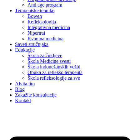
Anti age program
Terapeutske tehnike
Bowen
Refleksologija
Integrativna medicina
Nipertrai
Kvantna medicina
Saveti stručnjaka
Edukacije
Škola za čukljeve
Škola Medicine svesti
Škola indonežanskih vežbi
Obuka za reflekso terapeuta
Škola refleksologije za sve
Alvita tim
Blog
Zakažite konsultacije
Kontakt