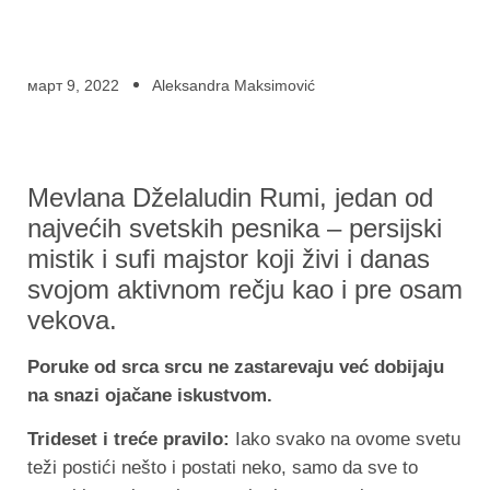
март 9, 2022
Aleksandra Maksimović
Mevlana Dželaludin Rumi, jedan od
najvećih svetskih pesnika – persijski
mistik i sufi majstor koji živi i danas
svojom aktivnom rečju kao i pre osam
vekova.
Poruke od srca srcu ne zastarevaju već dobijaju
na snazi ojačane iskustvom.
Trideset i treće pravilo:
Iako svako na ovome svetu
teži postići nešto i postati neko, samo da sve to