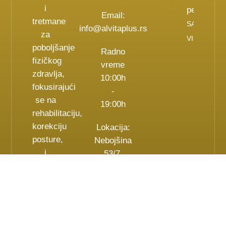
i
peta
Email:
tretmane
SAZNAJ
info@alvitaplus.rs
za
VIŠE
poboljšanje
Radno
fizičkog
vreme
zdravlja,
10:00h
fokusirajući
-
se na
19:00h
rehabilitaciju,
korekciju
Lokacija:
posture,
Nebojšina
i
53/7,
fizičku
Beograd
aktivnost
za sve
uzraste.