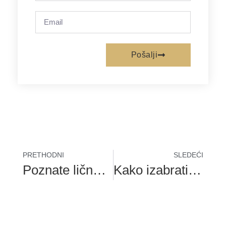
Pošalji
PRETHODNI
SLEDEĆI
Poznate ličnosti koje ne kriju svoje čukljeve
Kako izabrati pravu obuću?