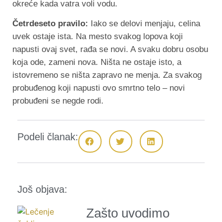
okreće kada vatra voli vodu.
Četrdeseto pravilo:
Iako se delovi menjaju, celina
uvek ostaje ista. Na mesto svakog lopova koji
napusti ovaj svet, rađa se novi. A svaku dobru osobu
koja ode, zameni nova. Ništa ne ostaje isto, a
istovremeno se ništa zapravo ne menja. Za svakog
probuđenog koji napusti ovo smrtno telo – novi
probuđeni se negde rodi.
Podeli članak:
Još objava:
Zašto uvodimo