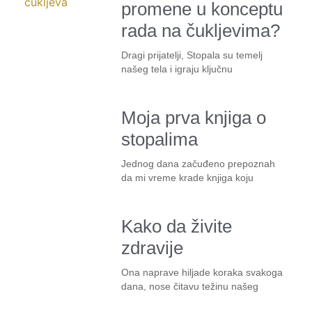
promene u konceptu
rada na čukljevima?
Dragi prijatelji, Stopala su temelj
našeg tela i igraju ključnu
Moja prva knjiga o
stopalima
Jednog dana začuđeno prepoznah
da mi vreme krade knjiga koju
Kako da živite
zdravije
Ona naprave hiljade koraka svakoga
dana, nose čitavu težinu našeg