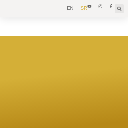
EN
SR