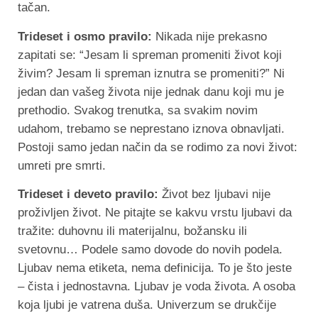
tačan.
Trideset i osmo pravilo:
Nikada nije prekasno
zapitati se: “Jesam li spreman promeniti život koji
živim? Jesam li spreman iznutra se promeniti?” Ni
jedan dan vašeg života nije jednak danu koji mu je
prethodio. Svakog trenutka, sa svakim novim
udahom, trebamo se neprestano iznova obnavljati.
Postoji samo jedan način da se rodimo za novi život:
umreti pre smrti.
Trideset i deveto pravilo:
Život bez ljubavi nije
proživljen život. Ne pitajte se kakvu vrstu ljubavi da
tražite: duhovnu ili materijalnu, božansku ili
svetovnu… Podele samo dovode do novih podela.
Ljubav nema etiketa, nema definicija. To je što jeste
– čista i jednostavna. Ljubav je voda života. A osoba
koja ljubi je vatrena duša. Univerzum se drukčije