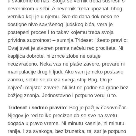
u svakome od nas. Stoga se vernik treba susresti s
nevernikom u sebi. A nevernik treba upoznati tihog
vernika koji je u njemu. Sve do dana dok neko ne
dostigne nivo savršenog ljudskog bića, vera je
postepeni proces i to takav kojemu treba svoja
prividna suprotnost – sumnja.Trideset i šesto pravilo:
Ovaj svet je stvoren prema načelu reciprociteta. Ni
kapljica dobrote, ni zrnce zlobe ne ostaje
neuzvraćeno. Neka vas ne plaše zavere, prevare ni
manipulacije drugih ljudi. Ako vam je neko postavio
zamku, setite se da iza svega stoji Bog. On je
najveći majstor zavere. Ni list ne padne sa grane bez
božjeg znanja. Jednostavno i potpuno veruj u to.
Trideset i sedmo pravilo:
Bog je pažljiv časovničar.
Njegov je red toliko precizan da se sve na svetu
događa u pravo vreme. Ni minutu kasnije, ni minutu
ranije. I za svakoga, bez izuzetka, taj sat je potpuno