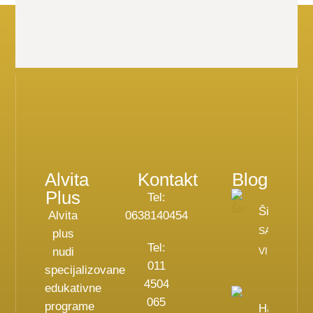
Alvita
Kontakt
Blog
Plus
Tel:
Širodara
Alvita
0638140454
SAZNAJ
plus
Tel:
nudi
VIŠE
011
specijalizovane
4504
edukativne
065
programe
Haglundo