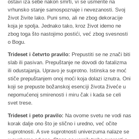
ostavi iza sebe nakon smrti, vi se usmerite na
vrhunsko stanje samospoznaje i nevezanosti. Svoj
život živite lako. Puni smo, ali ne zbog dekoracije
koja je spolja. Jednako tako, kroz život idemo ne
zbog toga što nastojimo postići, već zbog svesnosti
o Bogu.
Trideset i četvrto pravilo:
Prepustiti se ne znači biti
slab ili pasivan. Prepuštanje ne dovodi do fatalizma
ili odustajanja. Upravo je suprotno. Istinska se moć
stiče prepuštanjem onoj moći koja dolazi iznutra. Oni
koji se prepuste božanskoj esenciji života živeće u
nepomućenoj smirenosti i miru čak i kada se celi
svet trese.
Trideset i peto pravilo:
Na ovome svetu ne vodi nas
korak dalje ono što je slično i uredno, već očite
suprotnosti. A sve suprotnosti univerzuma nalaze se