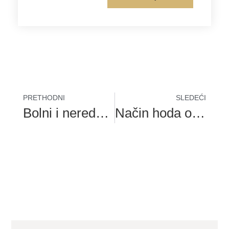
PRETHODNI
SLEDEĆI
Bolni i neredovni menstrualni ciklusi
Način hoda odaje vaš identitet