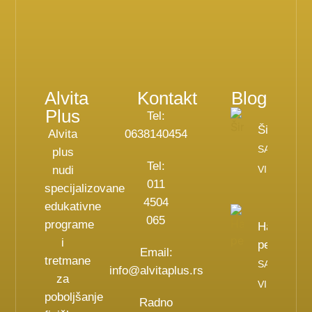
Alvita
Kontakt
Blog
Plus
Tel:
Širodara
Alvita
0638140454
SAZNAJ
plus
Tel:
nudi
VIŠE
011
specijalizovane
4504
edukativne
065
programe
Haglundo
i
peta
Email:
tretmane
SAZNAJ
info@alvitaplus.rs
za
VIŠE
poboljšanje
Radno