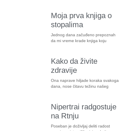
Moja prva knjiga o
stopalima
Jednog dana začuđeno prepoznah
da mi vreme krade knjiga koju
Kako da živite
zdravije
Ona naprave hiljade koraka svakoga
dana, nose čitavu težinu našeg
Nipertrai radgostuje
na Rtnju
Poseban je doživljaj deliti radost