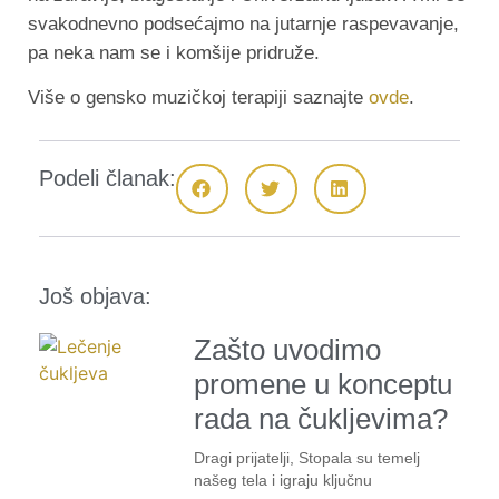
svakodnevno podsećajmo na jutarnje raspevavanje,
pa neka nam se i komšije pridruže.
Više o gensko muzičkoj terapiji saznajte
ovde
.
Podeli članak:
Još objava:
Zašto uvodimo
promene u konceptu
rada na čukljevima?
Dragi prijatelji, Stopala su temelj
našeg tela i igraju ključnu