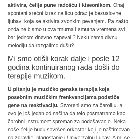
aktivira, ćelije pune radošću i kiseonikom.
Onaj
spontani srećni izraz na licu odraz je bezuslovne
ljubavi koja se aktivira zvonkim pevanjem. Pa zašto
onda ne bismo u ova tmurna i smutna vremena svi
bar jednom dnevno zapevali? Neku nama divnu
melodiju da razgalimo dušu?
Mi smo otišli korak dalje i posle 12
godina kontinuiranog rada došli do
terapije muzikom.
U pitanju je muzičko genska terapija koja
posebnim muzičkim frenkvencijama podstiče
gene na reaktivaciju.
Stvoreni smo za čaroliju, a
ovo je još jedan od načina da telo posmatramo kao
čarobni instrument spreman za podešavanje. Neka
naše ćelije budu savršen orkestar koji je naštimovan
na zdravlje, blagostanje i Univerzalnu ljubav. A mi se