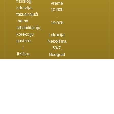
fizičkog
vreme
zdravlja,
10:00h
fokusirajući
-
se na
19:00h
rehabilitaciju,
korekciju
Lokacija:
posture,
Nebojšina
i
53/7,
fizičku
Beograd
aktivnost
za sve
uzraste.