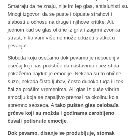
Smatraju da ne znaju, nije im lep glas, antisluhisti su.
Mnogi izgovori da se puste i otpuste strahovi i
slabosti u odnosu na druge i njihove kritike. Ali,
jednom kad se glas otkine iz grla i zagrmi zvonka
strast, niko vam više ne može oduzeti slatkoću
pevanja!
Sloboda koju osećamo dok pevamo je nepocenjiv
osećaj koji nas podstiče da nastavimo i bez stida
pokažemo najdublje emocije. Nekada su to obične
suze, nekada čista ljubav, često duboka tuga ili tek
žal za prošlim vremenima. Ali glas iz duše vibrira
emociju koja se zapaljivo prenosi na okolinu koja
spremno saoseca. A
tako pušten glas oslobađa
grčeve koji su možda i godinama zarobljeno
čuvali potisnute emocije
.
Dok pevamo, disanje se produbljuje, stomak