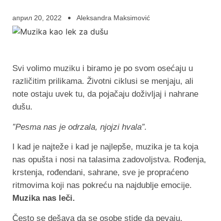
април 20, 2022
Aleksandra Maksimović
Svi volimo muziku i biramo je po svom osećaju u
različitim prilikama. Životni ciklusi se menjaju, ali
note ostaju uvek tu, da pojačaju doživljaj i nahrane
dušu.
”Pesma nas je odrzala, njojzi hvala”.
I kad je najteže i kad je najlepše, muzika je ta koja
nas opušta i nosi na talasima zadovoljstva. Rođenja,
krstenja, rođendani, sahrane, sve je propraćeno
ritmovima koji nas pokreću na najdublje emocije.
Muzika nas leči.
Često se dešava da se osobe stide da pevaju.