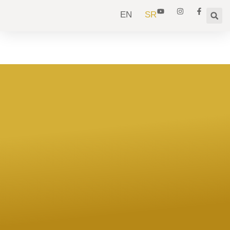
EN
SR