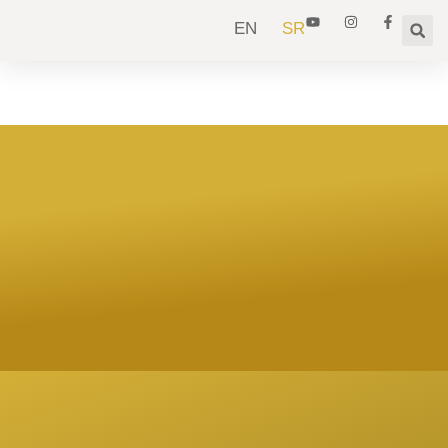
EN
SR