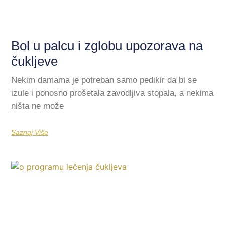
Bol u palcu i zglobu upozorava na
čukljeve
Nekim damama je potreban samo pedikir da bi se
izule i ponosno prošetala zavodljiva stopala, a nekima
ništa ne može
Saznaj Više