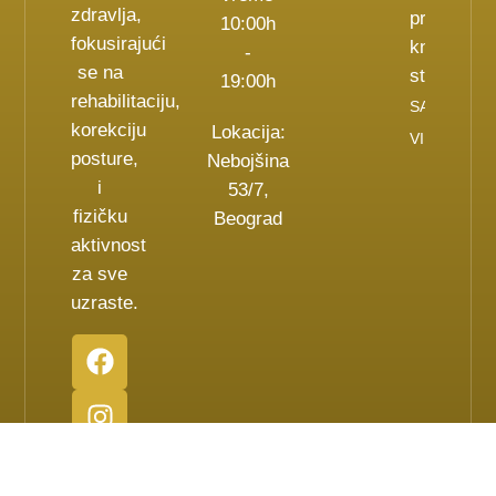
zdravlja,
prva
10:00h
fokusirajući
knjiga o
-
se na
stopalima
19:00h
rehabilitaciju,
SAZNAJ
korekciju
Lokacija:
VIŠE
posture,
Nebojšina
i
53/7,
fizičku
Beograd
aktivnost
za sve
uzraste.