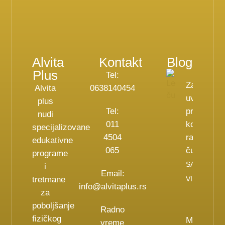
Alvita
Kontakt
Blog
Plus
Tel:
Zašto
Alvita
0638140454
uvodimo
plus
Tel:
promene 
nudi
011
konceptu
specijalizovane
4504
rada na
edukativne
065
čukljevim
programe
SAZNAJ
i
Email:
tretmane
VIŠE
info@alvitaplus.rs
za
poboljšanje
Radno
fizičkog
Moja
vreme