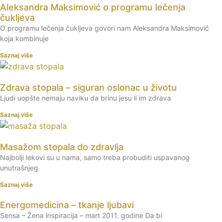
Aleksandra Maksimović o programu lečenja
čukljeva
O programu lečenja čukljeva govori nam Aleksandra Maksimović
koja kombinuje
Saznaj više
Zdrava stopala – siguran oslonac u životu
Ljudi uopšte nemaju naviku da brinu jesu li im zdrava
Saznaj više
Masažom stopala do zdravlja
Najbolji lekovi su u nama, samo treba probuditi uspavanog
unutrašnjeg
Saznaj više
Energomedicina – tkanje ljubavi
Sensa – Žena inspiracija – mart 2011. godine Da bi