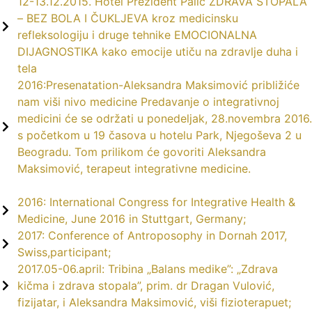
12-13.12.2015. Hotel Prezident Palić ZDRAVA STOPALA
– BEZ BOLA I ČUKLJEVA kroz medicinsku
refleksologiju i druge tehnike EMOCIONALNA
DIJAGNOSTIKA kako emocije utiču na zdravlje duha i
tela
2016:Presenatation-Aleksandra Maksimović približiće
nam viši nivo medicine Predavanje o integrativnoj
medicini će se održati u ponedeljak, 28.novembra 2016.
s početkom u 19 časova u hotelu Park, Njegoševa 2 u
Beogradu. Tom prilikom će govoriti Aleksandra
Maksimović, terapeut integrativne medicine.
2016: International Congress for Integrative Health &
Medicine, June 2016 in Stuttgart, Germany;
2017: Conference of Antroposophy in Dornah 2017,
Swiss,participant;
2017.05-06.april: Tribina „Balans medike”: „Zdrava
kičma i zdrava stopala”, prim. dr Dragan Vulović,
fizijatar, i Aleksandra Maksimović, viši fizioterapuet;