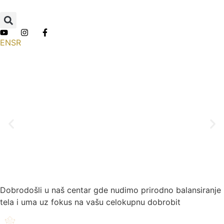
EN
SR
Zdravlje na prvom mestu
Centar Alvita plus je mesto gde možete da prekontrolišite i
očuvate svoje zdravlje i pre same manifestacije bolesti.
Pomoći ćemo vam da povratite balans na fizičkom, psihičkom i
emocionalnom nivou.
Pogledajte prezentaciju
Dobrodošli u naš centar gde nudimo prirodno balansiranje
tela i uma uz fokus na vašu celokupnu dobrobit