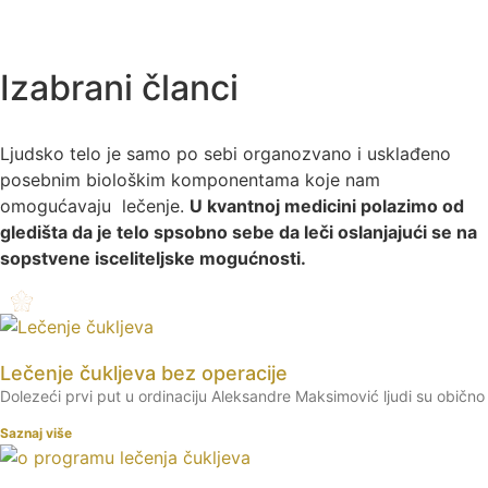
Izabrani članci
Ljudsko telo je samo po sebi organozvano i usklađeno
posebnim biološkim komponentama koje nam
omogućavaju lečenje.
U kvantnoj medicini polazimo od
gledišta da je telo spsobno sebe da leči oslanjajući se na
sopstvene isceliteljske mogućnosti.
Lečenje čukljeva bez operacije
Dolezeći prvi put u ordinaciju Aleksandre Maksimović ljudi su obično
Saznaj više