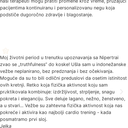
naši terapeuti mogu pratiti promene kroz vreme, pružajući
pacijentima kontinuiranu i personalizovanu negu koja
podstiče dugoročno zdravlje i blagostanje.
Moj životni period u trenutku upoznavanja sa Nipertrai
zvao se „truthfulness” do koske! Ušla sam u indonežanske
vežbe neplanirano, bez predznanja i bez očekivanja.
Moguće da su to bili odlični preduslovi da osetim istinitost
ovih kretnji. Retko koja fizička aktivnost koju sam
praktikovala kombinuje: izdržljivost, strpljenje, snagu
pokreta i eleganciju. Sve deluje lagano, nežno, ženstveno,
a u stvari... Vežbe su zahtevna fizička aktivnost koja nas
pokreće i aktivira kao najbolji cardio trening - kada
posmatramo prvi sloj.
Jelka