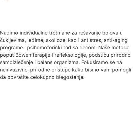
Nudimo individualne tretmane za rešavanje bolova u
čukljevima, leđima, skolioze, kao i antistres, anti-aging
programe i psihomotorički rad sa decom. Naše metode,
poput Bowen terapije i refleksologije, podstiču prirodno
samoizlečenje i balans organizma. Fokusiramo se na
neinvazivne, prirodne pristupe kako bismo vam pomogli
da povratite celokupno blagostanje.