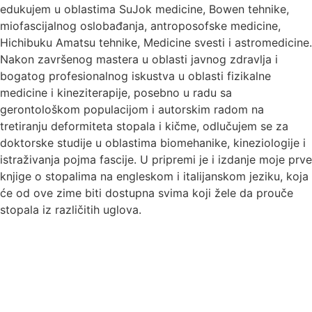
edukujem u oblastima SuJok medicine, Bowen tehnike,
miofascijalnog oslobađanja, antroposofske medicine,
Hichibuku Amatsu tehnike, Medicine svesti i astromedicine.
Nakon završenog mastera u oblasti javnog zdravlja i
bogatog profesionalnog iskustva u oblasti fizikalne
medicine i kineziterapije, posebno u radu sa
gerontološkom populacijom i autorskim radom na
tretiranju deformiteta stopala i kičme, odlučujem se za
doktorske studije u oblastima biomehanike, kineziologije i
istraživanja pojma fascije. U pripremi je i izdanje moje prve
knjige o stopalima na engleskom i italijanskom jeziku, koja
će od ove zime biti dostupna svima koji žele da prouče
stopala iz različitih uglova.