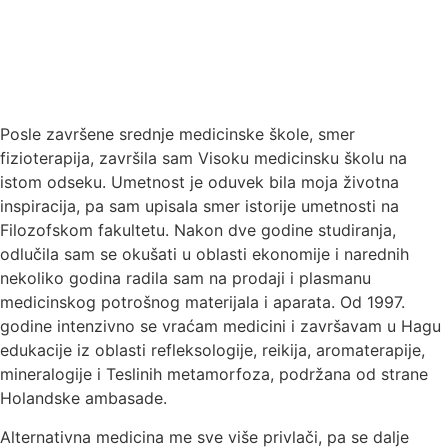
Posle završene srednje medicinske škole, smer
fizioterapija, završila sam Visoku medicinsku školu na
istom odseku. Umetnost je oduvek bila moja životna
inspiracija, pa sam upisala smer istorije umetnosti na
Filozofskom fakultetu. Nakon dve godine studiranja,
odlučila sam se okušati u oblasti ekonomije i narednih
nekoliko godina radila sam na prodaji i plasmanu
medicinskog potrošnog materijala i aparata. Od 1997.
godine intenzivno se vraćam medicini i završavam u Hagu
edukacije iz oblasti refleksologije, reikija, aromaterapije,
mineralogije i Teslinih metamorfoza, podržana od strane
Holandske ambasade.
Alternativna medicina me sve više privlači, pa se dalje