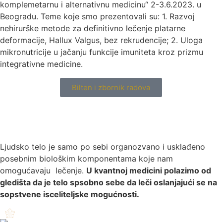
komplemetarnu i alternativnu medicinu“ 2-3.6.2023. u
Beogradu. Teme koje smo prezentovali su: 1. Razvoj
nehirurške metode za definitivno lečenje platarne
deformacije, Hallux Valgus, bez rekrudencije; 2. Uloga
mikronutricije u jačanju funkcije imuniteta kroz prizmu
integrativne medicine.
Bilten i zbornik radova
Ljudsko telo je samo po sebi organozvano i usklađeno
posebnim biološkim komponentama koje nam
omogućavaju lečenje.
U kvantnoj medicini polazimo od
gledišta da je telo spsobno sebe da leči oslanjajući se na
sopstvene isceliteljske mogućnosti.