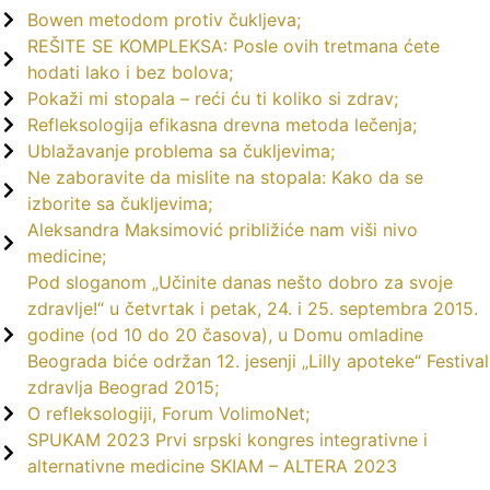
Bowen metodom protiv čukljeva;
REŠITE SE KOMPLEKSA: Posle ovih tretmana ćete
hodati lako i bez bolova;
Pokaži mi stopala – reći ću ti koliko si zdrav;
Refleksologija efikasna drevna metoda lečenja;
Ublažavanje problema sa čukljevima;
Ne zaboravite da mislite na stopala: Kako da se
izborite sa čukljevima;
Aleksandra Maksimović približiće nam viši nivo
medicine;
Pod sloganom „Učinite danas nešto dobro za svoje
zdravlje!“ u četvrtak i petak, 24. i 25. septembra 2015.
godine (od 10 do 20 časova), u Domu omladine
Beograda biće održan 12. jesenji „Lilly apoteke“ Festival
zdravlja Beograd 2015;
O refleksologiji, Forum VolimoNet;
SPUKAM 2023 Prvi srpski kongres integrativne i
alternativne medicine SKIAM – ALTERA 2023