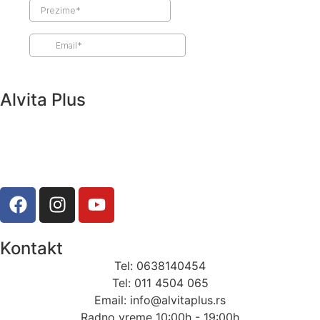
Alvita Plus
Alvita plus nudi specijalizovane edukativne programe i
tretmane za poboljšanje fizičkog zdravlja, fokusirajući se
na rehabilitaciju, korekciju posture, i fizičku aktivnost za
sve uzraste.
Kontakt
Tel: 0638140454
Tel: 011 4504 065
Email: info@alvitaplus.rs
Radno vreme 10:00h - 19:00h