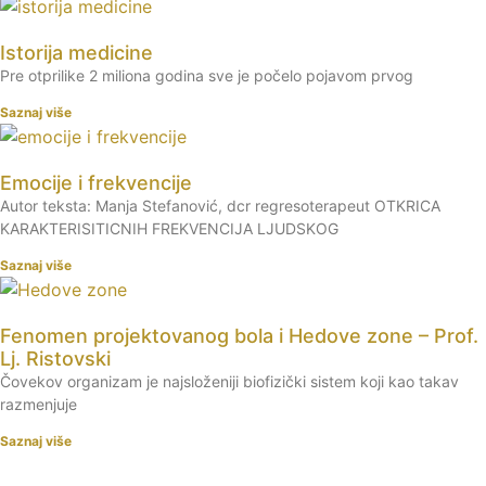
Istorija medicine
Pre otprilike 2 miliona godina sve je počelo pojavom prvog
Saznaj više
Emocije i frekvencije
Autor teksta: Manja Stefanović, dcr regresoterapeut OTKRICA
KARAKTERISITICNIH FREKVENCIJA LJUDSKOG
Saznaj više
Fenomen projektovanog bola i Hedove zone – Prof.
Lj. Ristovski
Čovekov organizam je najsloženiji biofizički sistem koji kao takav
razmenjuje
Saznaj više